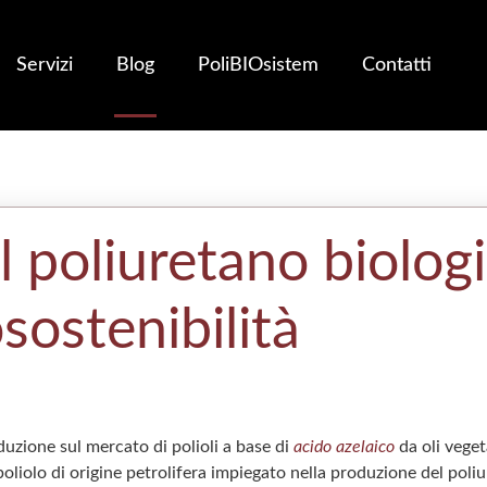
Servizi
Blog
PoliBIOsistem
Contatti
l poliuretano biolog
ostenibilità
duzione sul mercato di polioli a base di
acido azelaico
da oli veget
poliolo di origine petrolifera impiegato nella produzione del poli