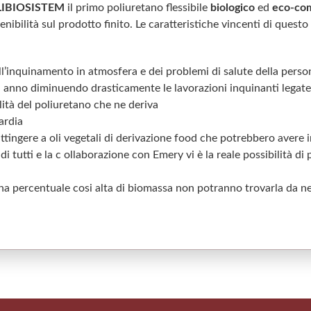
IBIOSISTEM
il primo poliuretano flessibile
biologico
ed
eco-com
nibilità sul prodotto finito. Le caratteristiche vincenti di quest
ll’inquinamento in atmosfera e dei problemi di salute della pers
gni anno diminuendo drasticamente le lavorazioni inquinanti legate 
lità del poliuretano che ne deriva
ardia
attingere a oli vegetali di derivazione food che potrebbero avere 
i tutti e la c ollaborazione con Emery vi è la reale possibilità di
e una percentuale cosi alta di biomassa non potranno trovarla da n